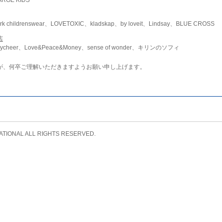
childrenswear、LOVETOXIC、kladskap、by loveit、Lindsay、BLUE CROSS
店
ycheer、Love&Peace&Money、sense of wonder、キリンのソフィ
が、何卒ご理解いただきますようお願い申し上げます。