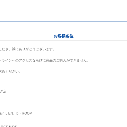
お客様各位
ただき、誠にありがとうございます。
ンラインへのアクセスならびに商品のご購入ができません。
求めください。
ング店
ain LIEN、b・ROOM
RGE KIDS