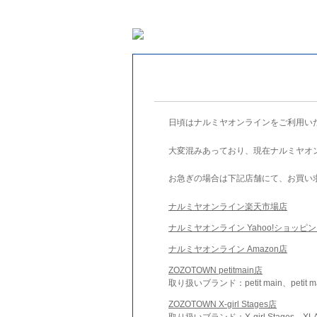
日頃はナルミヤオンラインをご利用い
大変混みあっており、現在ナルミヤオ
お急ぎの場合は下記店舗にて、お買い
ナルミヤオンライン楽天市場店
ナルミヤオンライン Yahoo!ショッピ
ナルミヤオンライン Amazon店
ZOZOTOWN petitmain店
取り扱いブランド：petit main、petit m
ZOZOTOWN X-girl Stages店
取り扱いブランド：X-girl Stages、XLA