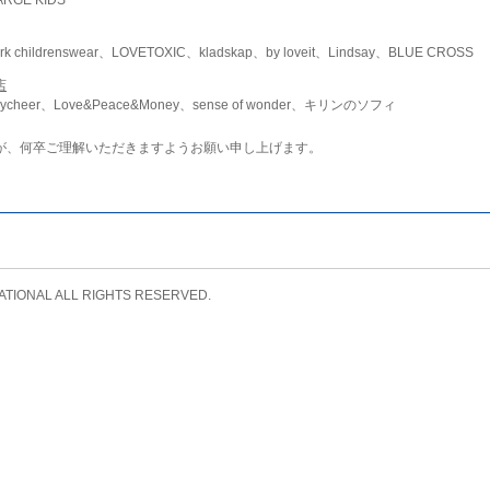
childrenswear、LOVETOXIC、kladskap、by loveit、Lindsay、BLUE CROSS
店
ycheer、Love&Peace&Money、sense of wonder、キリンのソフィ
が、何卒ご理解いただきますようお願い申し上げます。