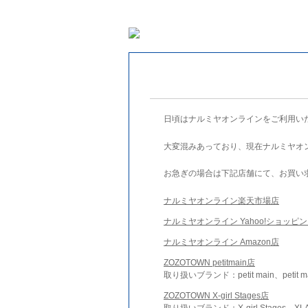
日頃はナルミヤオンラインをご利用い
大変混みあっており、現在ナルミヤオ
お急ぎの場合は下記店舗にて、お買い
ナルミヤオンライン楽天市場店
ナルミヤオンライン Yahoo!ショッピ
ナルミヤオンライン Amazon店
ZOZOTOWN petitmain店
取り扱いブランド：petit main、petit m
ZOZOTOWN X-girl Stages店
取り扱いブランド：X-girl Stages、XLA