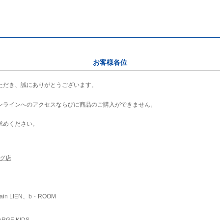
お客様各位
ただき、誠にありがとうございます。
ンラインへのアクセスならびに商品のご購入ができません。
求めください。
ング店
ain LIEN、b・ROOM
RGE KIDS