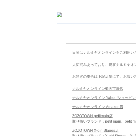
日頃はナルミヤオンラインをご利用い
大変混みあっており、現在ナルミヤオ
お急ぎの場合は下記店舗にて、お買い
ナルミヤオンライン楽天市場店
ナルミヤオンライン Yahoo!ショッピ
ナルミヤオンライン Amazon店
ZOZOTOWN petitmain店
取り扱いブランド：petit main、petit m
ZOZOTOWN X-girl Stages店
取り扱いブランド：X-girl Stages、XLA