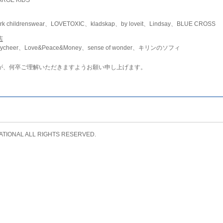
childrenswear、LOVETOXIC、kladskap、by loveit、Lindsay、BLUE CROSS
店
ycheer、Love&Peace&Money、sense of wonder、キリンのソフィ
が、何卒ご理解いただきますようお願い申し上げます。