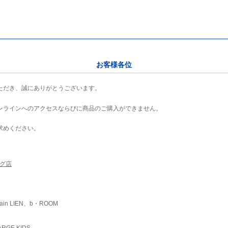
お客様各位
ただき、誠にありがとうございます。
ンラインへのアクセスならびに商品のご購入ができません。
求めください。
ング店
ain LIEN、b・ROOM
RGE KIDS