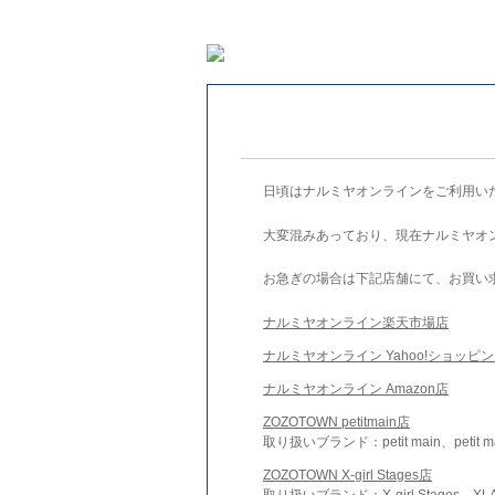
日頃はナルミヤオンラインをご利用い
大変混みあっており、現在ナルミヤオ
お急ぎの場合は下記店舗にて、お買い
ナルミヤオンライン楽天市場店
ナルミヤオンライン Yahoo!ショッピ
ナルミヤオンライン Amazon店
ZOZOTOWN petitmain店
取り扱いブランド：petit main、petit m
ZOZOTOWN X-girl Stages店
取り扱いブランド：X-girl Stages、XLA