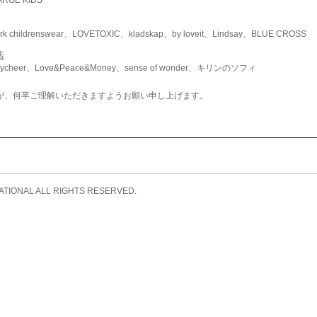
childrenswear、LOVETOXIC、kladskap、by loveit、Lindsay、BLUE CROSS
店
ycheer、Love&Peace&Money、sense of wonder、キリンのソフィ
が、何卒ご理解いただきますようお願い申し上げます。