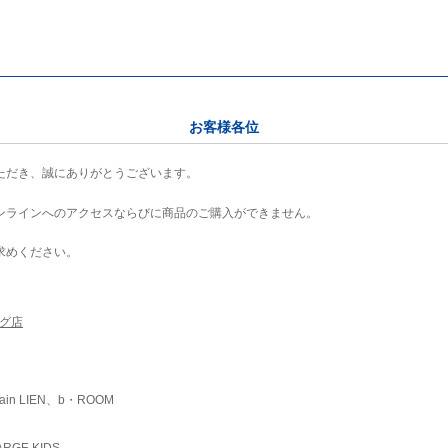
お客様各位
ただき、誠にありがとうございます。
ンラインへのアクセスならびに商品のご購入ができません。
求めください。
ング店
ain LIEN、b・ROOM
RGE KIDS