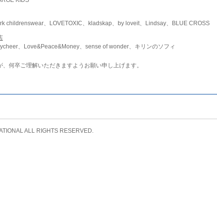
childrenswear、LOVETOXIC、kladskap、by loveit、Lindsay、BLUE CROSS
店
ycheer、Love&Peace&Money、sense of wonder、キリンのソフィ
が、何卒ご理解いただきますようお願い申し上げます。