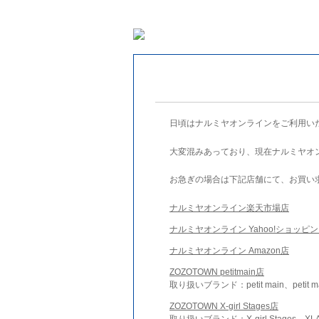
日頃はナルミヤオンラインをご利用い
大変混みあっており、現在ナルミヤオ
お急ぎの場合は下記店舗にて、お買い
ナルミヤオンライン楽天市場店
ナルミヤオンライン Yahoo!ショッピ
ナルミヤオンライン Amazon店
ZOZOTOWN petitmain店
取り扱いブランド：petit main、petit m
ZOZOTOWN X-girl Stages店
取り扱いブランド：X-girl Stages、XLA