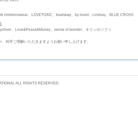
childrenswear、LOVETOXIC、kladskap、by loveit、Lindsay、BLUE CROSS
店
ycheer、Love&Peace&Money、sense of wonder、キリンのソフィ
が、何卒ご理解いただきますようお願い申し上げます。