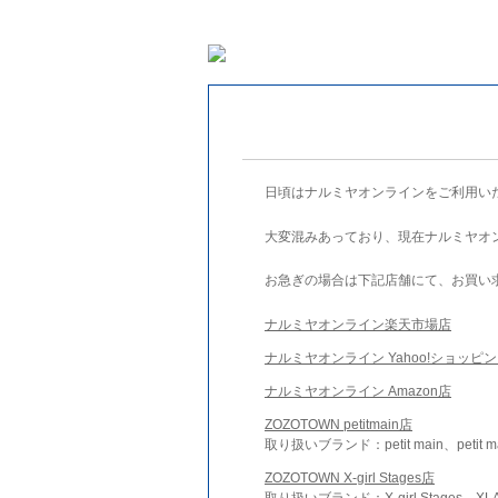
日頃はナルミヤオンラインをご利用い
大変混みあっており、現在ナルミヤオ
お急ぎの場合は下記店舗にて、お買い
ナルミヤオンライン楽天市場店
ナルミヤオンライン Yahoo!ショッピ
ナルミヤオンライン Amazon店
ZOZOTOWN petitmain店
取り扱いブランド：petit main、petit m
ZOZOTOWN X-girl Stages店
取り扱いブランド：X-girl Stages、XLA