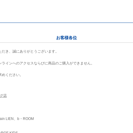
お客様各位
ただき、誠にありがとうございます。
ンラインへのアクセスならびに商品のご購入ができません。
求めください。
ング店
ain LIEN、b・ROOM
RGE KIDS