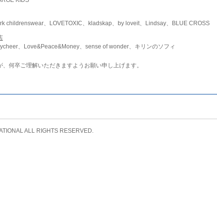
childrenswear、LOVETOXIC、kladskap、by loveit、Lindsay、BLUE CROSS
店
ycheer、Love&Peace&Money、sense of wonder、キリンのソフィ
が、何卒ご理解いただきますようお願い申し上げます。