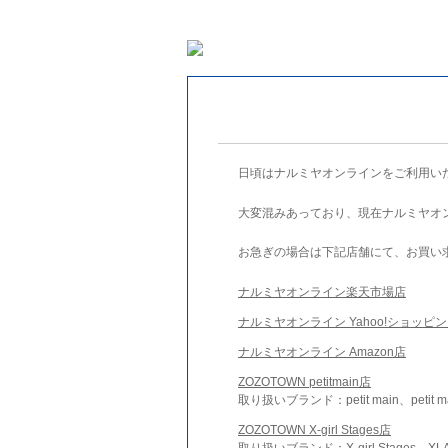
日頃はナルミヤオンラインをご利用い
大変混みあっており、現在ナルミヤオ
お急ぎの場合は下記店舗にて、お買い
ナルミヤオンライン楽天市場店
ナルミヤオンライン Yahoo!ショッピ
ナルミヤオンライン Amazon店
ZOZOTOWN petitmain店
取り扱いブランド：petit main、petit m
ZOZOTOWN X-girl Stages店
取り扱いブランド：X-girl Stages、XLA