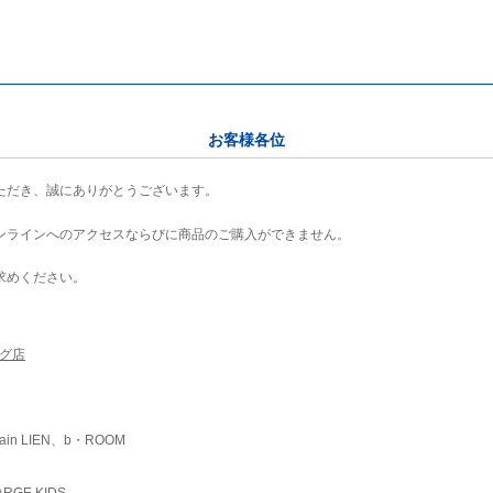
お客様各位
ただき、誠にありがとうございます。
ンラインへのアクセスならびに商品のご購入ができません。
求めください。
ング店
ain LIEN、b・ROOM
RGE KIDS