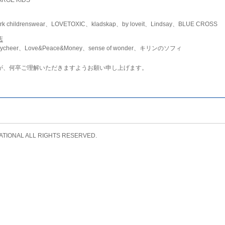
childrenswear、LOVETOXIC、kladskap、by loveit、Lindsay、BLUE CROSS
店
ycheer、Love&Peace&Money、sense of wonder、キリンのソフィ
が、何卒ご理解いただきますようお願い申し上げます。