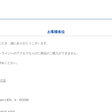
お客様各位
ただき、誠にありがとうございます。
ンラインへのアクセスならびに商品のご購入ができません。
求めください。
ング店
ain LIEN、b・ROOM
RGE KIDS