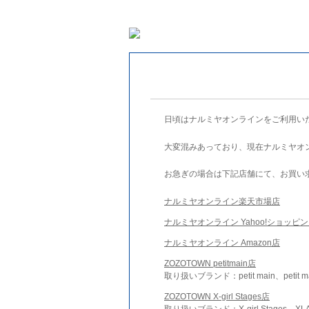
日頃はナルミヤオンラインをご利用い
大変混みあっており、現在ナルミヤオ
お急ぎの場合は下記店舗にて、お買い
ナルミヤオンライン楽天市場店
ナルミヤオンライン Yahoo!ショッピ
ナルミヤオンライン Amazon店
ZOZOTOWN petitmain店
取り扱いブランド：petit main、petit m
ZOZOTOWN X-girl Stages店
取り扱いブランド：X-girl Stages、XLA