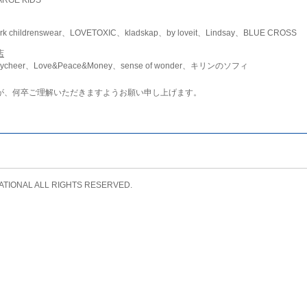
childrenswear、LOVETOXIC、kladskap、by loveit、Lindsay、BLUE CROSS
店
ycheer、Love&Peace&Money、sense of wonder、キリンのソフィ
が、何卒ご理解いただきますようお願い申し上げます。