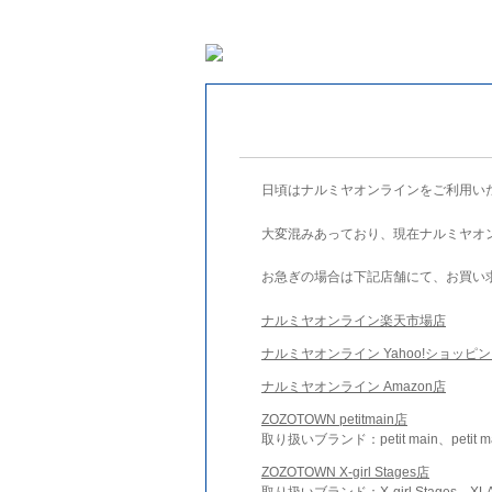
日頃はナルミヤオンラインをご利用い
大変混みあっており、現在ナルミヤオ
お急ぎの場合は下記店舗にて、お買い
ナルミヤオンライン楽天市場店
ナルミヤオンライン Yahoo!ショッピ
ナルミヤオンライン Amazon店
ZOZOTOWN petitmain店
取り扱いブランド：petit main、petit m
ZOZOTOWN X-girl Stages店
取り扱いブランド：X-girl Stages、XLA