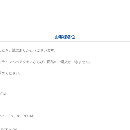
お客様各位
ただき、誠にありがとうございます。
ンラインへのアクセスならびに商品のご購入ができません。
求めください。
ング店
ain LIEN、b・ROOM
RGE KIDS