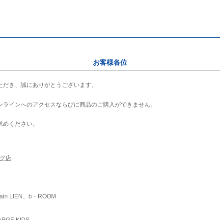
お客様各位
ただき、誠にありがとうございます。
ンラインへのアクセスならびに商品のご購入ができません。
求めください。
ング店
ain LIEN、b・ROOM
RGE KIDS