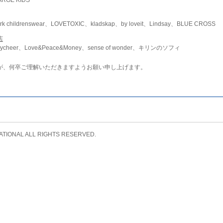
childrenswear、LOVETOXIC、kladskap、by loveit、Lindsay、BLUE CROSS
店
ycheer、Love&Peace&Money、sense of wonder、キリンのソフィ
が、何卒ご理解いただきますようお願い申し上げます。