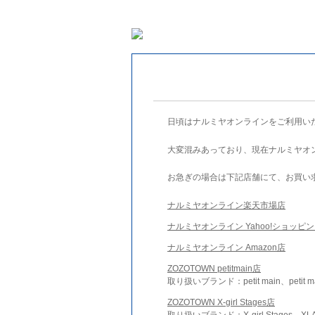
日頃はナルミヤオンラインをご利用い
大変混みあっており、現在ナルミヤオ
お急ぎの場合は下記店舗にて、お買い
ナルミヤオンライン楽天市場店
ナルミヤオンライン Yahoo!ショッピ
ナルミヤオンライン Amazon店
ZOZOTOWN petitmain店
取り扱いブランド：petit main、petit m
ZOZOTOWN X-girl Stages店
取り扱いブランド：X-girl Stages、XLA