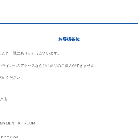
お客様各位
ただき、誠にありがとうございます。
ンラインへのアクセスならびに商品のご購入ができません。
求めください。
ング店
ain LIEN、b・ROOM
RGE KIDS