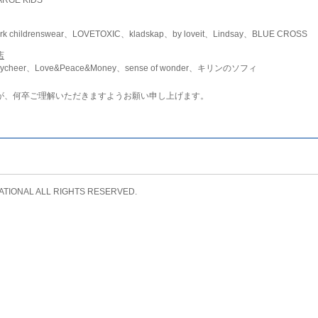
childrenswear、LOVETOXIC、kladskap、by loveit、Lindsay、BLUE CROSS
店
ycheer、Love&Peace&Money、sense of wonder、キリンのソフィ
が、何卒ご理解いただきますようお願い申し上げます。