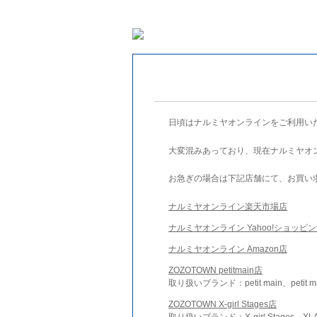
日頃はナルミヤオンラインをご利用い
大変混みあっており、現在ナルミヤオ
お急ぎの場合は下記店舗にて、お買い
ナルミヤオンライン楽天市場店
ナルミヤオンライン Yahoo!ショッピ
ナルミヤオンライン Amazon店
ZOZOTOWN petitmain店
取り扱いブランド：petit main、petit m
ZOZOTOWN X-girl Stages店
取り扱いブランド：X-girl Stages、XLA