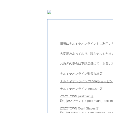
日頃はナルミヤオンラインをご利用い
大変混みあっており、現在ナルミヤオ
お急ぎの場合は下記店舗にて、お買い
ナルミヤオンライン楽天市場店
ナルミヤオンライン Yahoo!ショッピ
ナルミヤオンライン Amazon店
ZOZOTOWN petitmain店
取り扱いブランド：petit main、petit m
ZOZOTOWN X-girl Stages店
取り扱いブランド：X-girl Stages、XLA