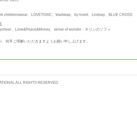
childrenswear、LOVETOXIC、kladskap、by loveit、Lindsay、BLUE CROSS
店
ycheer、Love&Peace&Money、sense of wonder、キリンのソフィ
が、何卒ご理解いただきますようお願い申し上げます。