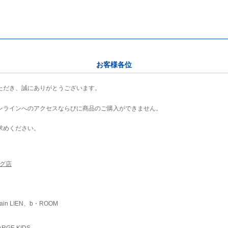
お客様各位
ただき、誠にありがとうございます。
ンラインへのアクセスならびに商品のご購入ができません。
求めください。
ング店
ain LIEN、b・ROOM
RGE KIDS