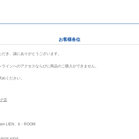
お客様各位
ただき、誠にありがとうございます。
ンラインへのアクセスならびに商品のご購入ができません。
求めください。
ング店
ain LIEN、b・ROOM
RGE KIDS