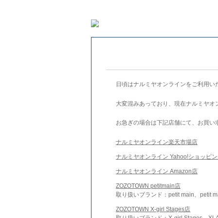
日頃はナルミヤオンラインをご利用い
大変混みあっており、現在ナルミヤオ
お急ぎの場合は下記店舗にて、お買い
ナルミヤオンライン楽天市場店
ナルミヤオンライン Yahoo!ショッピ
ナルミヤオンライン Amazon店
ZOZOTOWN petitmain店
取り扱いブランド：petit main、petit m
ZOZOTOWN X-girl Stages店
取り扱いブランド：X-girl Stages、XLA