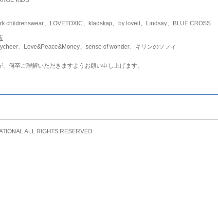
childrenswear、LOVETOXIC、kladskap、by loveit、Lindsay、BLUE CROSS
店
ycheer、Love&Peace&Money、sense of wonder、キリンのソフィ
が、何卒ご理解いただきますようお願い申し上げます。