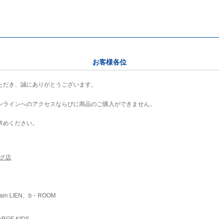
お客様各位
ただき、誠にありがとうございます。
ンラインへのアクセスならびに商品のご購入ができません。
求めください。
ング店
ain LIEN、b・ROOM
RGE KIDS