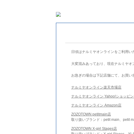
日頃はナルミヤオンラインをご利用い
大変混みあっており、現在ナルミヤオ
お急ぎの場合は下記店舗にて、お買い
ナルミヤオンライン楽天市場店
ナルミヤオンライン Yahoo!ショッピ
ナルミヤオンライン Amazon店
ZOZOTOWN petitmain店
取り扱いブランド：petit main、petit m
ZOZOTOWN X-girl Stages店
取り扱いブランド：X-girl Stages、XLA