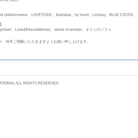
childrenswear、LOVETOXIC、kladskap、by loveit、Lindsay、BLUE CROSS
店
ycheer、Love&Peace&Money、sense of wonder、キリンのソフィ
が、何卒ご理解いただきますようお願い申し上げます。