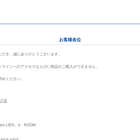
お客様各位
ただき、誠にありがとうございます。
ンラインへのアクセスならびに商品のご購入ができません。
求めください。
ング店
ain LIEN、b・ROOM
RGE KIDS