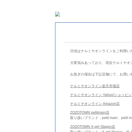
日頃はナルミヤオンラインをご利用い
大変混みあっており、現在ナルミヤオ
お急ぎの場合は下記店舗にて、お買い
ナルミヤオンライン楽天市場店
ナルミヤオンライン Yahoo!ショッピ
ナルミヤオンライン Amazon店
ZOZOTOWN petitmain店
取り扱いブランド：petit main、petit m
ZOZOTOWN X-girl Stages店
取り扱いブランド：X-girl Stages、XLA