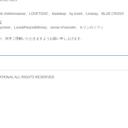
childrenswear、LOVETOXIC、kladskap、by loveit、Lindsay、BLUE CROSS
店
ycheer、Love&Peace&Money、sense of wonder、キリンのソフィ
が、何卒ご理解いただきますようお願い申し上げます。