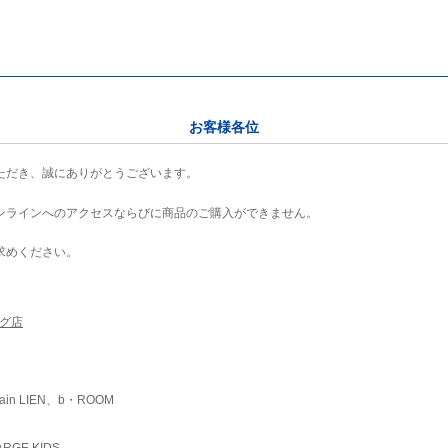
お客様各位
ただき、誠にありがとうございます。
ンラインへのアクセスならびに商品のご購入ができません。
求めください。
ング店
ain LIEN、b・ROOM
RGE KIDS