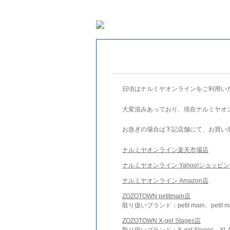
日頃はナルミヤオンラインをご利用い
大変混みあっており、現在ナルミヤオ
お急ぎの場合は下記店舗にて、お買い
ナルミヤオンライン楽天市場店
ナルミヤオンライン Yahoo!ショッピ
ナルミヤオンライン Amazon店
ZOZOTOWN petitmain店
取り扱いブランド：petit main、petit m
ZOZOTOWN X-girl Stages店
取り扱いブランド：X-girl Stages、XLA