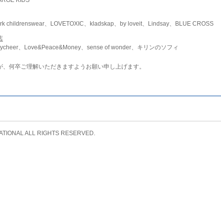
childrenswear、LOVETOXIC、kladskap、by loveit、Lindsay、BLUE CROSS
店
ycheer、Love&Peace&Money、sense of wonder、キリンのソフィ
が、何卒ご理解いただきますようお願い申し上げます。