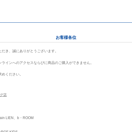
お客様各位
ただき、誠にありがとうございます。
ンラインへのアクセスならびに商品のご購入ができません。
求めください。
ング店
ain LIEN、b・ROOM
RGE KIDS