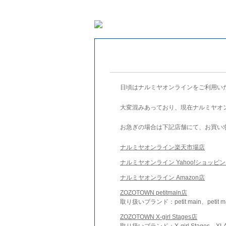
日頃はナルミヤオンラインをご利用い
大変混みあっており、現在ナルミヤオ
お急ぎの場合は下記店舗にて、お買い
ナルミヤオンライン楽天市場店
ナルミヤオンライン Yahoo!ショッピ
ナルミヤオンライン Amazon店
ZOZOTOWN petitmain店
取り扱いブランド：petit main、petit m
ZOZOTOWN X-girl Stages店
取り扱いブランド：X-girl Stages、XLA