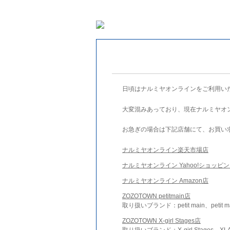
日頃はナルミヤオンラインをご利用い
大変混みあっており、現在ナルミヤオ
お急ぎの場合は下記店舗にて、お買い
ナルミヤオンライン楽天市場店
ナルミヤオンライン Yahoo!ショッピ
ナルミヤオンライン Amazon店
ZOZOTOWN petitmain店
取り扱いブランド：petit main、petit m
ZOZOTOWN X-girl Stages店
取り扱いブランド：X-girl Stages、XLA