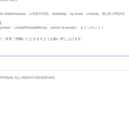
childrenswear、LOVETOXIC、kladskap、by loveit、Lindsay、BLUE CROSS
店
ycheer、Love&Peace&Money、sense of wonder、キリンのソフィ
が、何卒ご理解いただきますようお願い申し上げます。