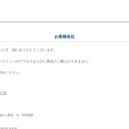
お客様各位
ただき、誠にありがとうございます。
ンラインへのアクセスならびに商品のご購入ができません。
求めください。
ング店
ain LIEN、b・ROOM
RGE KIDS