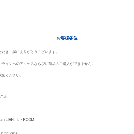
お客様各位
ただき、誠にありがとうございます。
ンラインへのアクセスならびに商品のご購入ができません。
求めください。
ング店
ain LIEN、b・ROOM
RGE KIDS