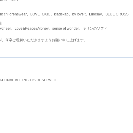
childrenswear、LOVETOXIC、kladskap、by loveit、Lindsay、BLUE CROSS
店
ycheer、Love&Peace&Money、sense of wonder、キリンのソフィ
が、何卒ご理解いただきますようお願い申し上げます。