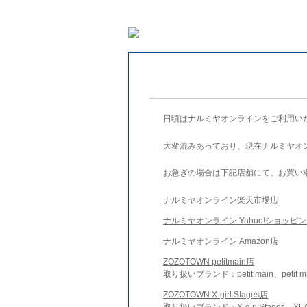
日頃はナルミヤオンラインをご利用い
大変混みあっており、現在ナルミヤオ
お急ぎの場合は下記店舗にて、お買い
ナルミヤオンライン楽天市場店
ナルミヤオンライン Yahoo!ショッピ
ナルミヤオンライン Amazon店
ZOZOTOWN petitmain店
取り扱いブランド：petit main、petit m
ZOZOTOWN X-girl Stages店
取り扱いブランド：X-girl Stages、XLA