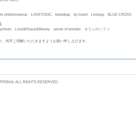
childrenswear、LOVETOXIC、kladskap、by loveit、Lindsay、BLUE CROSS
店
ycheer、Love&Peace&Money、sense of wonder、キリンのソフィ
が、何卒ご理解いただきますようお願い申し上げます。