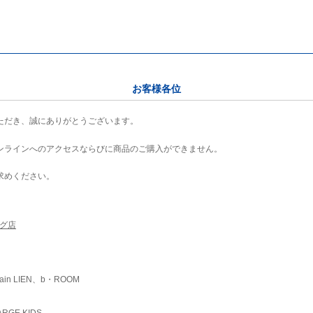
お客様各位
ただき、誠にありがとうございます。
ンラインへのアクセスならびに商品のご購入ができません。
求めください。
ング店
ain LIEN、b・ROOM
RGE KIDS