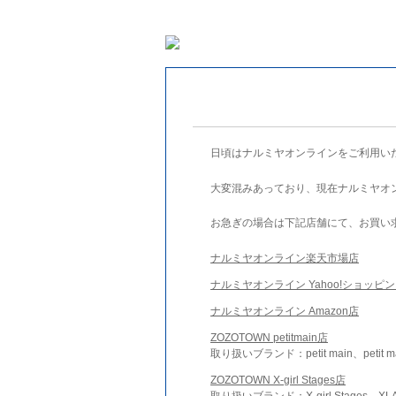
日頃はナルミヤオンラインをご利用い
大変混みあっており、現在ナルミヤオ
お急ぎの場合は下記店舗にて、お買い
ナルミヤオンライン楽天市場店
ナルミヤオンライン Yahoo!ショッピ
ナルミヤオンライン Amazon店
ZOZOTOWN petitmain店
取り扱いブランド：petit main、petit m
ZOZOTOWN X-girl Stages店
取り扱いブランド：X-girl Stages、XLA