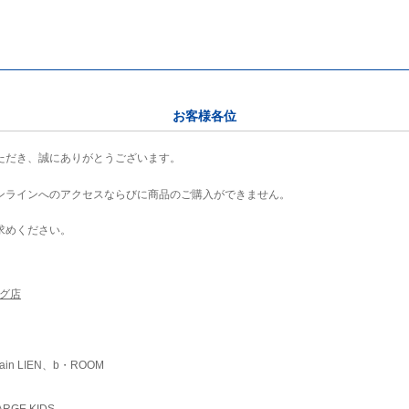
お客様各位
ただき、誠にありがとうございます。
ンラインへのアクセスならびに商品のご購入ができません。
求めください。
ング店
ain LIEN、b・ROOM
RGE KIDS