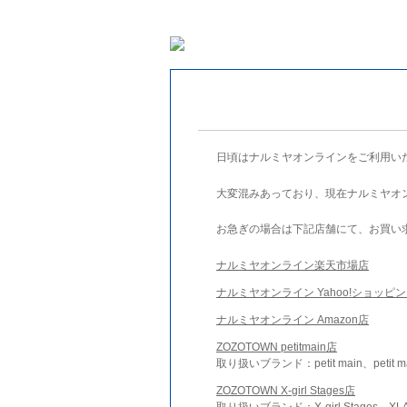
日頃はナルミヤオンラインをご利用い
大変混みあっており、現在ナルミヤオ
お急ぎの場合は下記店舗にて、お買い
ナルミヤオンライン楽天市場店
ナルミヤオンライン Yahoo!ショッピ
ナルミヤオンライン Amazon店
ZOZOTOWN petitmain店
取り扱いブランド：petit main、petit m
ZOZOTOWN X-girl Stages店
取り扱いブランド：X-girl Stages、XLA