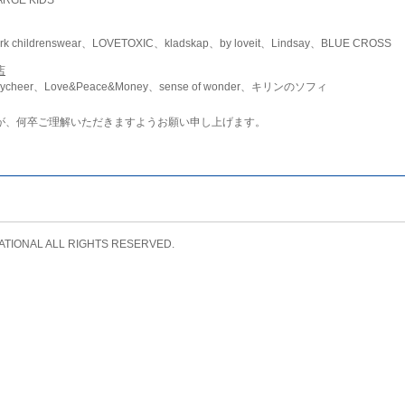
childrenswear、LOVETOXIC、kladskap、by loveit、Lindsay、BLUE CROSS
店
ycheer、Love&Peace&Money、sense of wonder、キリンのソフィ
が、何卒ご理解いただきますようお願い申し上げます。