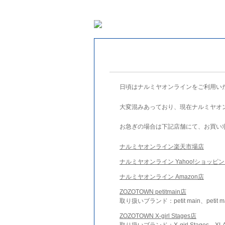
日頃はナルミヤオンラインをご利用い
大変混みあっており、現在ナルミヤオ
お急ぎの場合は下記店舗にて、お買い
ナルミヤオンライン楽天市場店
ナルミヤオンライン Yahoo!ショッピ
ナルミヤオンライン Amazon店
ZOZOTOWN petitmain店
取り扱いブランド：petit main、petit m
ZOZOTOWN X-girl Stages店
取り扱いブランド：X-girl Stages、XLA