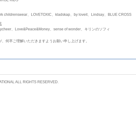
childrenswear、LOVETOXIC、kladskap、by loveit、Lindsay、BLUE CROSS
店
ycheer、Love&Peace&Money、sense of wonder、キリンのソフィ
が、何卒ご理解いただきますようお願い申し上げます。