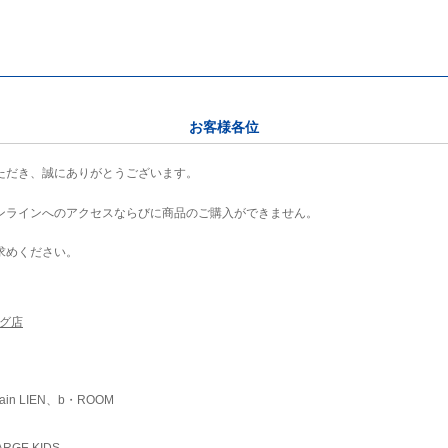
お客様各位
ただき、誠にありがとうございます。
ンラインへのアクセスならびに商品のご購入ができません。
求めください。
ング店
ain LIEN、b・ROOM
RGE KIDS