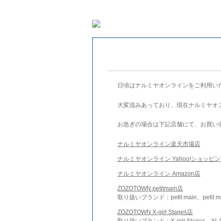
日頃はナルミヤオンラインをご利用い
大変混みあっており、現在ナルミヤオ
お急ぎの場合は下記店舗にて、お買い
ナルミヤオンライン楽天市場店
ナルミヤオンライン Yahoo!ショッピ
ナルミヤオンライン Amazon店
ZOZOTOWN petitmain店
取り扱いブランド：petit main、petit m
ZOZOTOWN X-girl Stages店
取り扱いブランド：X-girl Stages、XLA