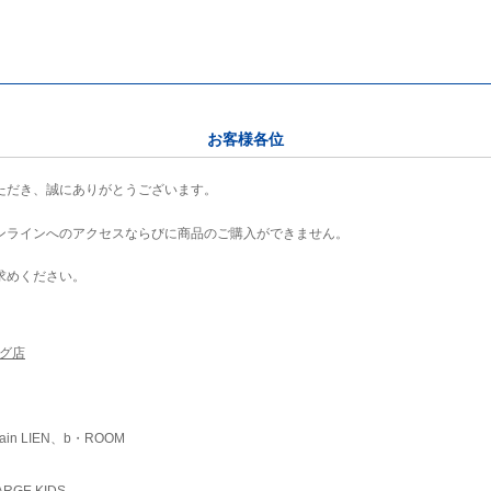
お客様各位
ただき、誠にありがとうございます。
ンラインへのアクセスならびに商品のご購入ができません。
求めください。
ング店
ain LIEN、b・ROOM
RGE KIDS