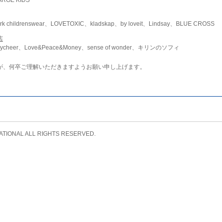
childrenswear、LOVETOXIC、kladskap、by loveit、Lindsay、BLUE CROSS
店
ycheer、Love&Peace&Money、sense of wonder、キリンのソフィ
が、何卒ご理解いただきますようお願い申し上げます。