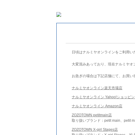
日頃はナルミヤオンラインをご利用い
大変混みあっており、現在ナルミヤオ
お急ぎの場合は下記店舗にて、お買い
ナルミヤオンライン楽天市場店
ナルミヤオンライン Yahoo!ショッピ
ナルミヤオンライン Amazon店
ZOZOTOWN petitmain店
取り扱いブランド：petit main、petit m
ZOZOTOWN X-girl Stages店
取り扱いブランド：X-girl Stages、XLA