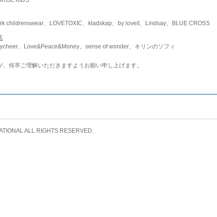
childrenswear、LOVETOXIC、kladskap、by loveit、Lindsay、BLUE CROSS
店
ycheer、Love&Peace&Money、sense of wonder、キリンのソフィ
が、何卒ご理解いただきますようお願い申し上げます。