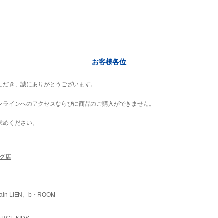
お客様各位
ただき、誠にありがとうございます。
ンラインへのアクセスならびに商品のご購入ができません。
求めください。
ング店
ain LIEN、b・ROOM
RGE KIDS