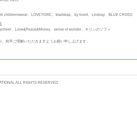
childrenswear、LOVETOXIC、kladskap、by loveit、Lindsay、BLUE CROSS
店
ycheer、Love&Peace&Money、sense of wonder、キリンのソフィ
が、何卒ご理解いただきますようお願い申し上げます。