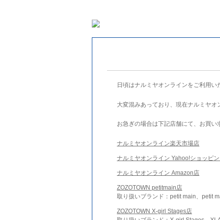
日頃はナルミヤオンラインをご利用い
大変混みあっており、現在ナルミヤオ
お急ぎの場合は下記店舗にて、お買い
ナルミヤオンライン楽天市場店
ナルミヤオンライン Yahoo!ショッピ
ナルミヤオンライン Amazon店
ZOZOTOWN petitmain店
取り扱いブランド：petit main、petit m
ZOZOTOWN X-girl Stages店
取り扱いブランド：X-girl Stages、XLA