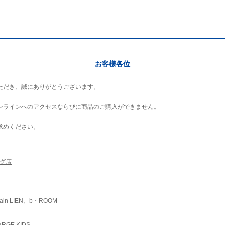
お客様各位
ただき、誠にありがとうございます。
ンラインへのアクセスならびに商品のご購入ができません。
求めください。
ング店
ain LIEN、b・ROOM
RGE KIDS