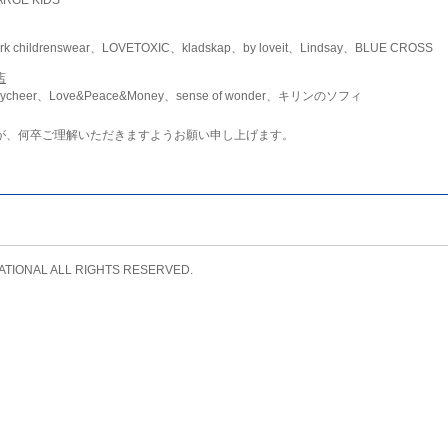
childrenswear、LOVETOXIC、kladskap、by loveit、Lindsay、BLUE CROSS
店
ycheer、Love&Peace&Money、sense of wonder、キリンのソフィ
が、何卒ご理解いただきますようお願い申し上げます。