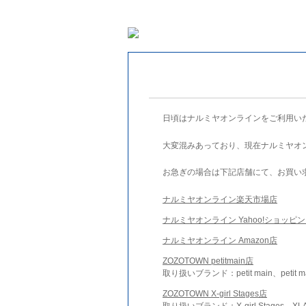
日頃はナルミヤオンラインをご利用い
大変混みあっており、現在ナルミヤオ
お急ぎの場合は下記店舗にて、お買い
ナルミヤオンライン楽天市場店
ナルミヤオンライン Yahoo!ショッピ
ナルミヤオンライン Amazon店
ZOZOTOWN petitmain店
取り扱いブランド：petit main、petit m
ZOZOTOWN X-girl Stages店
取り扱いブランド：X-girl Stages、XLA