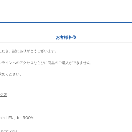
お客様各位
ただき、誠にありがとうございます。
ンラインへのアクセスならびに商品のご購入ができません。
求めください。
ング店
ain LIEN、b・ROOM
RGE KIDS