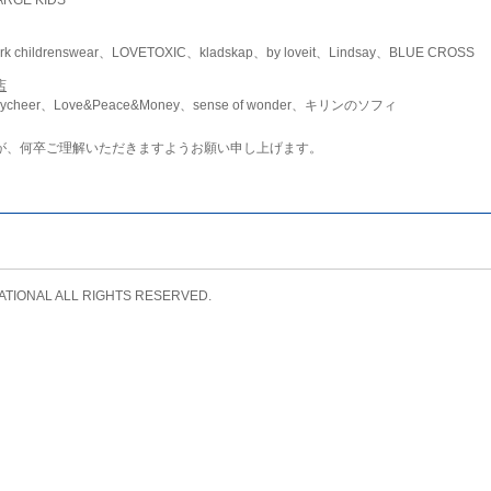
childrenswear、LOVETOXIC、kladskap、by loveit、Lindsay、BLUE CROSS
店
ycheer、Love&Peace&Money、sense of wonder、キリンのソフィ
が、何卒ご理解いただきますようお願い申し上げます。