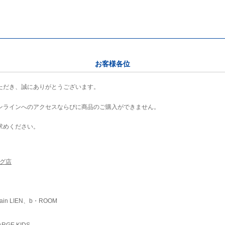
お客様各位
ただき、誠にありがとうございます。
ンラインへのアクセスならびに商品のご購入ができません。
求めください。
ング店
ain LIEN、b・ROOM
RGE KIDS