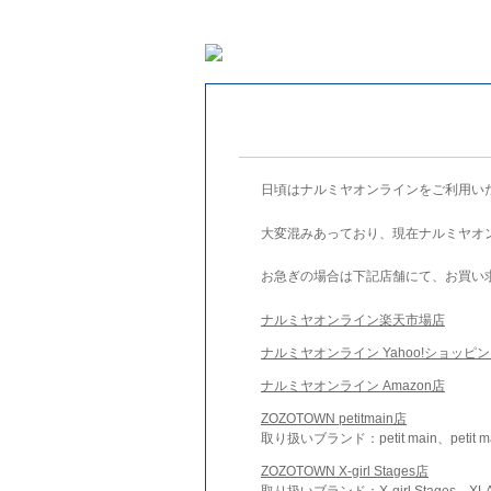
日頃はナルミヤオンラインをご利用い
大変混みあっており、現在ナルミヤオ
お急ぎの場合は下記店舗にて、お買い
ナルミヤオンライン楽天市場店
ナルミヤオンライン Yahoo!ショッピ
ナルミヤオンライン Amazon店
ZOZOTOWN petitmain店
取り扱いブランド：petit main、petit m
ZOZOTOWN X-girl Stages店
取り扱いブランド：X-girl Stages、XLA