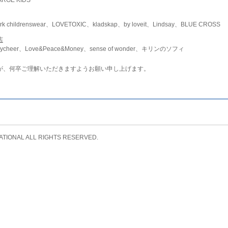
childrenswear、LOVETOXIC、kladskap、by loveit、Lindsay、BLUE CROSS
店
ycheer、Love&Peace&Money、sense of wonder、キリンのソフィ
が、何卒ご理解いただきますようお願い申し上げます。