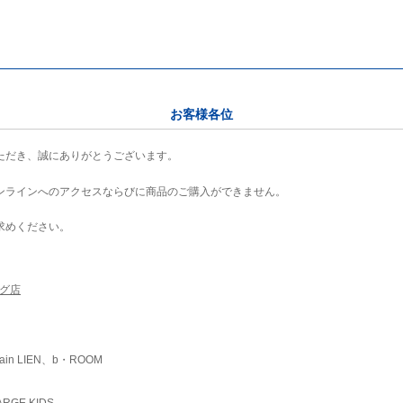
お客様各位
ただき、誠にありがとうございます。
ンラインへのアクセスならびに商品のご購入ができません。
求めください。
ング店
ain LIEN、b・ROOM
RGE KIDS