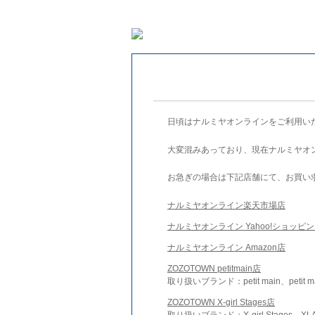
日頃はナルミヤオンラインをご利用い
大変混みあっており、現在ナルミヤオ
お急ぎの場合は下記店舗にて、お買い
ナルミヤオンライン楽天市場店
ナルミヤオンライン Yahoo!ショッピ
ナルミヤオンライン Amazon店
ZOZOTOWN petitmain店
取り扱いブランド：petit main、petit m
ZOZOTOWN X-girl Stages店
取り扱いブランド：X-girl Stages、XLA