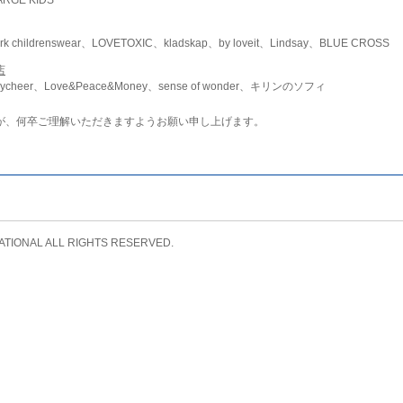
childrenswear、LOVETOXIC、kladskap、by loveit、Lindsay、BLUE CROSS
店
ycheer、Love&Peace&Money、sense of wonder、キリンのソフィ
が、何卒ご理解いただきますようお願い申し上げます。