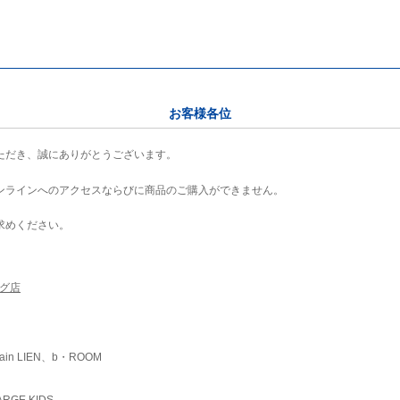
お客様各位
ただき、誠にありがとうございます。
ンラインへのアクセスならびに商品のご購入ができません。
求めください。
ング店
ain LIEN、b・ROOM
RGE KIDS