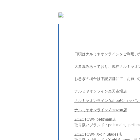
日頃はナルミヤオンラインをご利用い
大変混みあっており、現在ナルミヤオ
お急ぎの場合は下記店舗にて、お買い
ナルミヤオンライン楽天市場店
ナルミヤオンライン Yahoo!ショッピ
ナルミヤオンライン Amazon店
ZOZOTOWN petitmain店
取り扱いブランド：petit main、petit m
ZOZOTOWN X-girl Stages店
取り扱いブランド：X-girl Stages、XLA