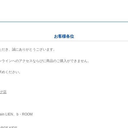
お客様各位
ただき、誠にありがとうございます。
ンラインへのアクセスならびに商品のご購入ができません。
求めください。
ング店
ain LIEN、b・ROOM
RGE KIDS