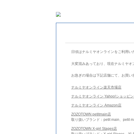
日頃はナルミヤオンラインをご利用い
大変混みあっており、現在ナルミヤオ
お急ぎの場合は下記店舗にて、お買い
ナルミヤオンライン楽天市場店
ナルミヤオンライン Yahoo!ショッピ
ナルミヤオンライン Amazon店
ZOZOTOWN petitmain店
取り扱いブランド：petit main、petit m
ZOZOTOWN X-girl Stages店
取り扱いブランド：X-girl Stages、XLA