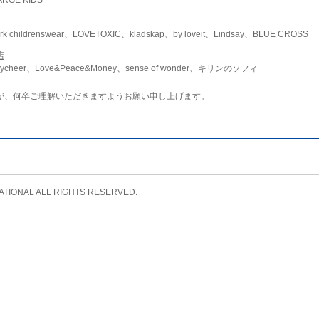
childrenswear、LOVETOXIC、kladskap、by loveit、Lindsay、BLUE CROSS
店
ycheer、Love&Peace&Money、sense of wonder、キリンのソフィ
が、何卒ご理解いただきますようお願い申し上げます。