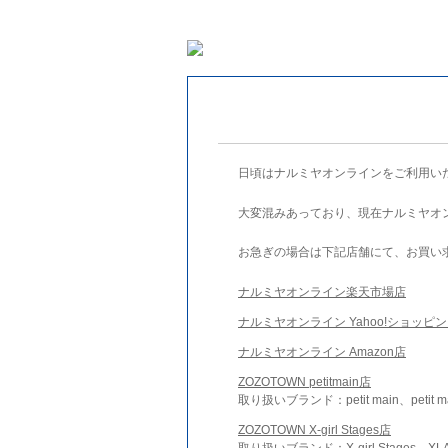
日頃はナルミヤオンラインをご利用い
大変混みあっており、現在ナルミヤオ
お急ぎの場合は下記店舗にて、お買い
ナルミヤオンライン楽天市場店
ナルミヤオンライン Yahoo!ショッピ
ナルミヤオンライン Amazon店
ZOZOTOWN petitmain店
取り扱いブランド：petit main、petit m
ZOZOTOWN X-girl Stages店
取り扱いブランド：X-girl Stages、XLA