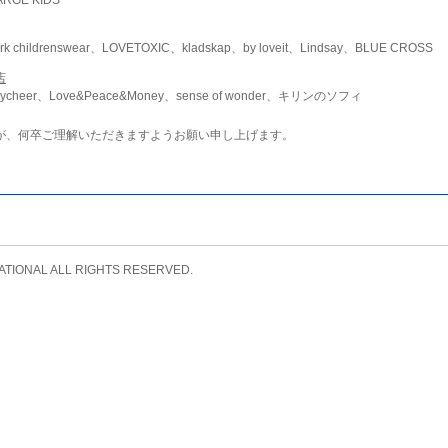
childrenswear、LOVETOXIC、kladskap、by loveit、Lindsay、BLUE CROSS
店
ycheer、Love&Peace&Money、sense of wonder、キリンのソフィ
が、何卒ご理解いただきますようお願い申し上げます。