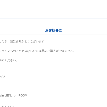
お客様各位
ただき、誠にありがとうございます。
ンラインへのアクセスならびに商品のご購入ができません。
求めください。
ング店
ain LIEN、b・ROOM
RGE KIDS