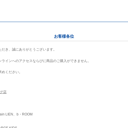
お客様各位
ただき、誠にありがとうございます。
ンラインへのアクセスならびに商品のご購入ができません。
求めください。
ング店
ain LIEN、b・ROOM
RGE KIDS