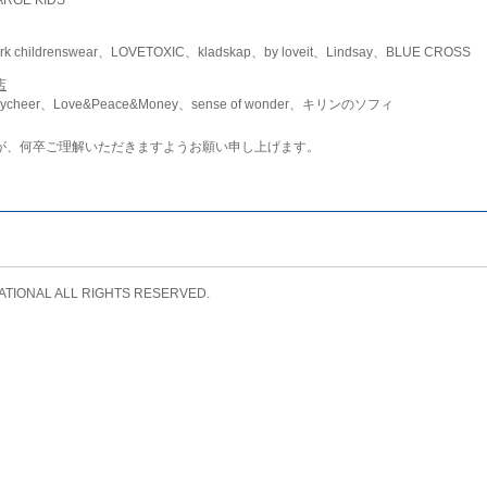
childrenswear、LOVETOXIC、kladskap、by loveit、Lindsay、BLUE CROSS
店
ycheer、Love&Peace&Money、sense of wonder、キリンのソフィ
が、何卒ご理解いただきますようお願い申し上げます。