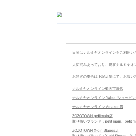
日頃はナルミヤオンラインをご利用い
大変混みあっており、現在ナルミヤオ
お急ぎの場合は下記店舗にて、お買い
ナルミヤオンライン楽天市場店
ナルミヤオンライン Yahoo!ショッピ
ナルミヤオンライン Amazon店
ZOZOTOWN petitmain店
取り扱いブランド：petit main、petit m
ZOZOTOWN X-girl Stages店
取り扱いブランド：X-girl Stages、XLA