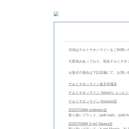
日頃はナルミヤオンラインをご利用い
大変混みあっており、現在ナルミヤオ
お急ぎの場合は下記店舗にて、お買い
ナルミヤオンライン楽天市場店
ナルミヤオンライン Yahoo!ショッピ
ナルミヤオンライン Amazon店
ZOZOTOWN petitmain店
取り扱いブランド：petit main、petit m
ZOZOTOWN X-girl Stages店
取り扱いブランド：X-girl Stages、XLA