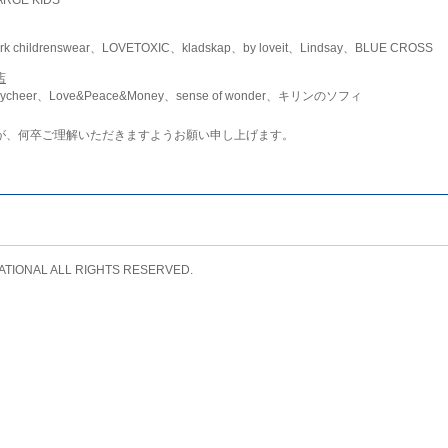
childrenswear、LOVETOXIC、kladskap、by loveit、Lindsay、BLUE CROSS
店
ycheer、Love&Peace&Money、sense of wonder、キリンのソフィ
が、何卒ご理解いただきますようお願い申し上げます。