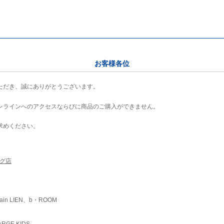
お客様各位
ただき、誠にありがとうございます。
ンラインへのアクセスならびに商品のご購入ができません。
求めください。
ング店
ain LIEN、b・ROOM
RGE KIDS