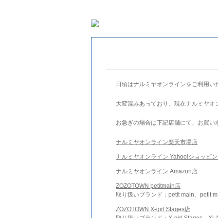
日頃はナルミヤオンラインをご利用い
大変混みあっており、現在ナルミヤオ
お急ぎの場合は下記店舗にて、お買い
ナルミヤオンライン楽天市場店
ナルミヤオンライン Yahoo!ショッピ
ナルミヤオンライン Amazon店
ZOZOTOWN petitmain店
取り扱いブランド：petit main、petit m
ZOZOTOWN X-girl Stages店
取り扱いブランド：X-girl Stages、XLA