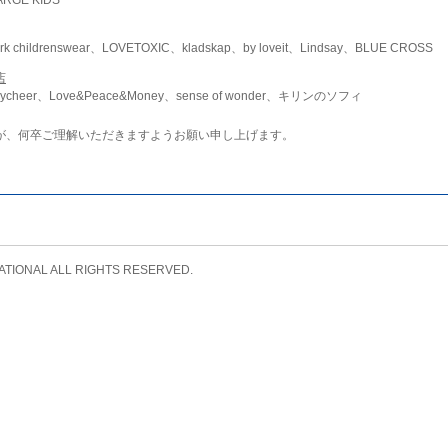
childrenswear、LOVETOXIC、kladskap、by loveit、Lindsay、BLUE CROSS
店
ycheer、Love&Peace&Money、sense of wonder、キリンのソフィ
が、何卒ご理解いただきますようお願い申し上げます。