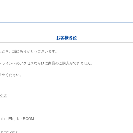
お客様各位
ただき、誠にありがとうございます。
ンラインへのアクセスならびに商品のご購入ができません。
求めください。
ング店
ain LIEN、b・ROOM
RGE KIDS