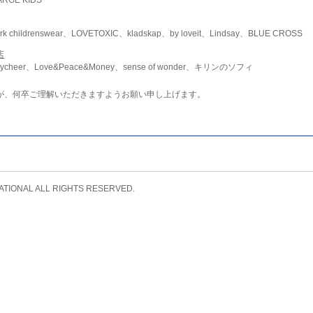
childrenswear、LOVETOXIC、kladskap、by loveit、Lindsay、BLUE CROSS
店
ycheer、Love&Peace&Money、sense of wonder、キリンのソフィ
が、何卒ご理解いただきますようお願い申し上げます。