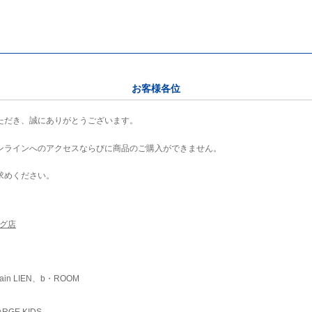
お客様各位
ただき、誠にありがとうございます。
ンラインへのアクセスならびに商品のご購入ができません。
求めください。
ング店
ain LIEN、b・ROOM
RGE KIDS