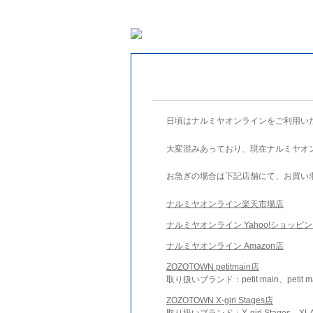
日頃はナルミヤオンラインをご利用い
大変混みあっており、現在ナルミヤオ
お急ぎの場合は下記店舗にて、お買い
ナルミヤオンライン楽天市場店
ナルミヤオンライン Yahoo!ショッピ
ナルミヤオンライン Amazon店
ZOZOTOWN petitmain店
取り扱いブランド：petit main、petit m
ZOZOTOWN X-girl Stages店
取り扱いブランド：X-girl Stages、XLA