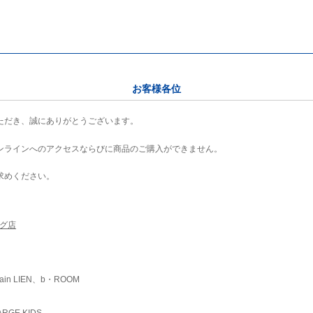
お客様各位
ただき、誠にありがとうございます。
ンラインへのアクセスならびに商品のご購入ができません。
求めください。
ング店
ain LIEN、b・ROOM
RGE KIDS