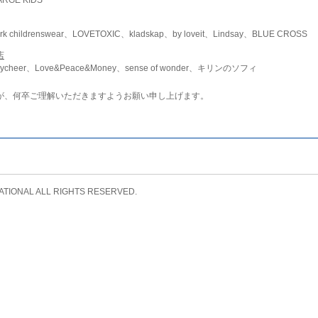
childrenswear、LOVETOXIC、kladskap、by loveit、Lindsay、BLUE CROSS
店
ycheer、Love&Peace&Money、sense of wonder、キリンのソフィ
が、何卒ご理解いただきますようお願い申し上げます。