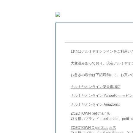
日頃はナルミヤオンラインをご利用い
大変混みあっており、現在ナルミヤオ
お急ぎの場合は下記店舗にて、お買い
ナルミヤオンライン楽天市場店
ナルミヤオンライン Yahoo!ショッピ
ナルミヤオンライン Amazon店
ZOZOTOWN petitmain店
取り扱いブランド：petit main、petit m
ZOZOTOWN X-girl Stages店
取り扱いブランド：X-girl Stages、XLA