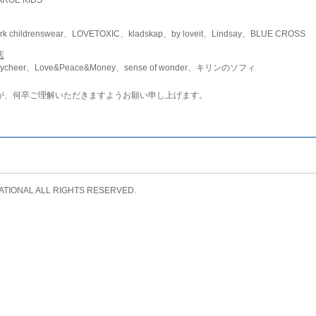
childrenswear、LOVETOXIC、kladskap、by loveit、Lindsay、BLUE CROSS
店
ycheer、Love&Peace&Money、sense of wonder、キリンのソフィ
が、何卒ご理解いただきますようお願い申し上げます。