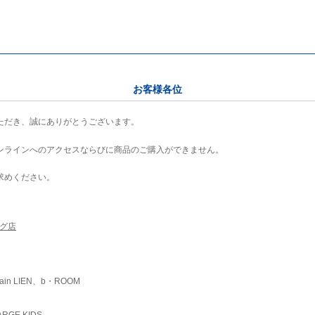
お客様各位
ただき、誠にありがとうございます。
ンラインへのアクセスならびに商品のご購入ができません。
求めください。
ング店
ain LIEN、b・ROOM
RGE KIDS