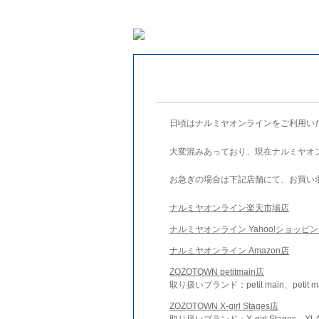
日頃はナルミヤオンラインをご利用い
大変混みあっており、現在ナルミヤオ
お急ぎの場合は下記店舗にて、お買い
ナルミヤオンライン楽天市場店
ナルミヤオンライン Yahoo!ショッピ
ナルミヤオンライン Amazon店
ZOZOTOWN petitmain店
取り扱いブランド：petit main、petit m
ZOZOTOWN X-girl Stages店
取り扱いブランド：X-girl Stages、XLA