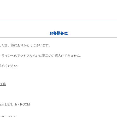
お客様各位
ただき、誠にありがとうございます。
ンラインへのアクセスならびに商品のご購入ができません。
求めください。
ング店
ain LIEN、b・ROOM
RGE KIDS