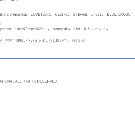
childrenswear、LOVETOXIC、kladskap、by loveit、Lindsay、BLUE CROSS
店
ycheer、Love&Peace&Money、sense of wonder、キリンのソフィ
が、何卒ご理解いただきますようお願い申し上げます。