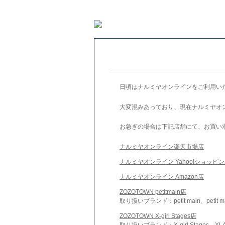
日頃はナルミヤオンラインをご利用い
大変混みあっており、現在ナルミヤオ
お急ぎの場合は下記店舗にて、お買い
ナルミヤオンライン楽天市場店
ナルミヤオンライン Yahoo!ショッピ
ナルミヤオンライン Amazon店
ZOZOTOWN petitmain店
取り扱いブランド：petit main、petit m
ZOZOTOWN X-girl Stages店
取り扱いブランド：X-girl Stages、XLA