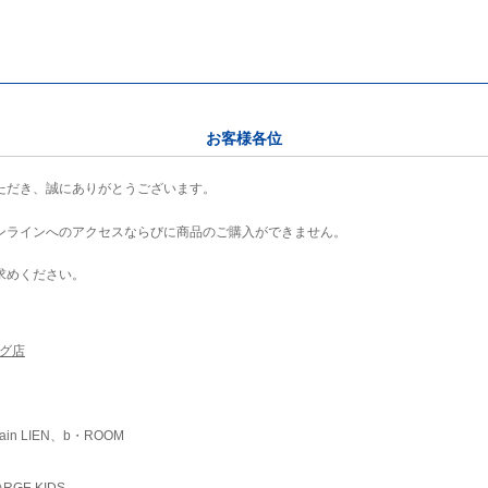
お客様各位
ただき、誠にありがとうございます。
ンラインへのアクセスならびに商品のご購入ができません。
求めください。
ング店
ain LIEN、b・ROOM
RGE KIDS