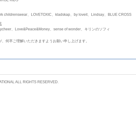
childrenswear、LOVETOXIC、kladskap、by loveit、Lindsay、BLUE CROSS
店
ycheer、Love&Peace&Money、sense of wonder、キリンのソフィ
が、何卒ご理解いただきますようお願い申し上げます。