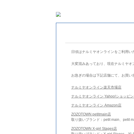
日頃はナルミヤオンラインをご利用い
大変混みあっており、現在ナルミヤオ
お急ぎの場合は下記店舗にて、お買い
ナルミヤオンライン楽天市場店
ナルミヤオンライン Yahoo!ショッピ
ナルミヤオンライン Amazon店
ZOZOTOWN petitmain店
取り扱いブランド：petit main、petit m
ZOZOTOWN X-girl Stages店
取り扱いブランド：X-girl Stages、XLA