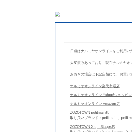
日頃はナルミヤオンラインをご利用い
大変混みあっており、現在ナルミヤオ
お急ぎの場合は下記店舗にて、お買い
ナルミヤオンライン楽天市場店
ナルミヤオンライン Yahoo!ショッピ
ナルミヤオンライン Amazon店
ZOZOTOWN petitmain店
取り扱いブランド：petit main、petit m
ZOZOTOWN X-girl Stages店
取り扱いブランド：X-girl Stages、XLA