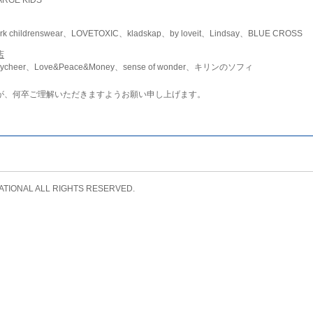
childrenswear、LOVETOXIC、kladskap、by loveit、Lindsay、BLUE CROSS
店
ycheer、Love&Peace&Money、sense of wonder、キリンのソフィ
が、何卒ご理解いただきますようお願い申し上げます。