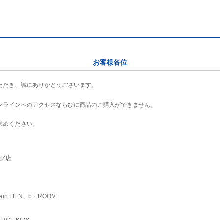
お客様各位
ただき、誠にありがとうございます。
ンラインへのアクセスならびに商品のご購入ができません。
求めください。
ング店
ain LIEN、b・ROOM
RGE KIDS