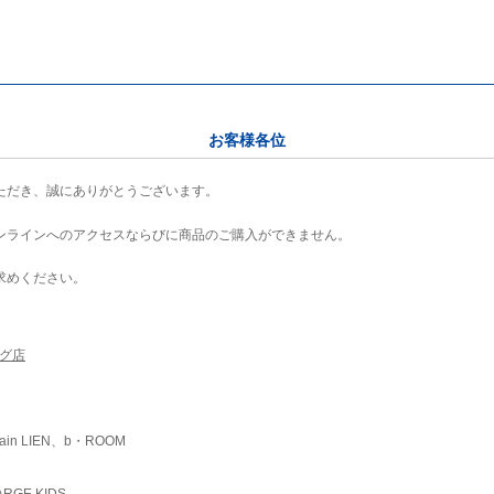
お客様各位
ただき、誠にありがとうございます。
ンラインへのアクセスならびに商品のご購入ができません。
求めください。
ング店
ain LIEN、b・ROOM
RGE KIDS