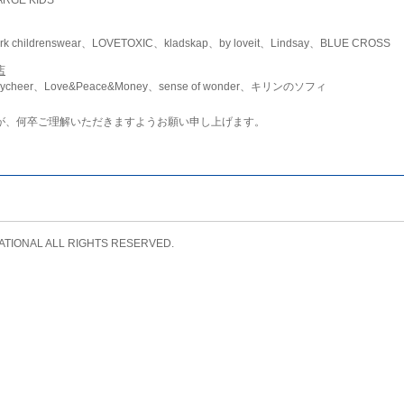
childrenswear、LOVETOXIC、kladskap、by loveit、Lindsay、BLUE CROSS
店
ycheer、Love&Peace&Money、sense of wonder、キリンのソフィ
が、何卒ご理解いただきますようお願い申し上げます。