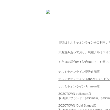
日頃はナルミヤオンラインをご利用い
大変混みあっており、現在ナルミヤオ
お急ぎの場合は下記店舗にて、お買い
ナルミヤオンライン楽天市場店
ナルミヤオンライン Yahoo!ショッピ
ナルミヤオンライン Amazon店
ZOZOTOWN petitmain店
取り扱いブランド：petit main、petit m
ZOZOTOWN X-girl Stages店
取り扱いブランド：X-girl Stages、XLA