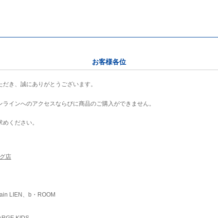
お客様各位
ただき、誠にありがとうございます。
ンラインへのアクセスならびに商品のご購入ができません。
求めください。
ング店
ain LIEN、b・ROOM
RGE KIDS