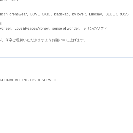
childrenswear、LOVETOXIC、kladskap、by loveit、Lindsay、BLUE CROSS
店
ycheer、Love&Peace&Money、sense of wonder、キリンのソフィ
が、何卒ご理解いただきますようお願い申し上げます。