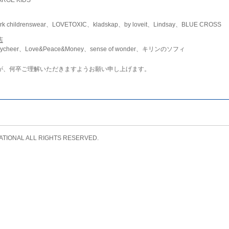
childrenswear、LOVETOXIC、kladskap、by loveit、Lindsay、BLUE CROSS
店
ycheer、Love&Peace&Money、sense of wonder、キリンのソフィ
が、何卒ご理解いただきますようお願い申し上げます。