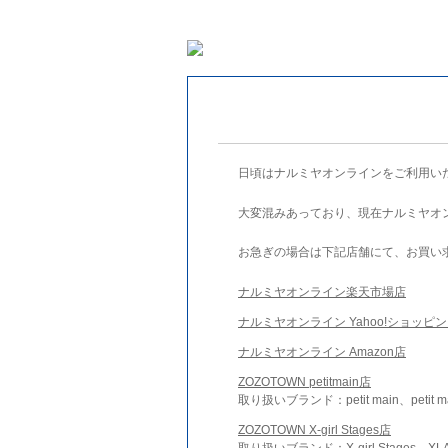
日頃はナルミヤオンラインをご利用い
大変混みあっており、現在ナルミヤオ
お急ぎの場合は下記店舗にて、お買い
ナルミヤオンライン楽天市場店
ナルミヤオンライン Yahoo!ショッピ
ナルミヤオンライン Amazon店
ZOZOTOWN petitmain店
取り扱いブランド：petit main、petit m
ZOZOTOWN X-girl Stages店
取り扱いブランド：X-girl Stages、XLA