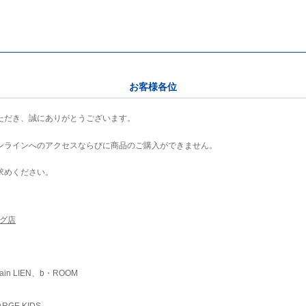
お客様各位
ただき、誠にありがとうございます。
ンラインへのアクセスならびに商品のご購入ができません。
求めください。
ング店
ain LIEN、b・ROOM
RGE KIDS