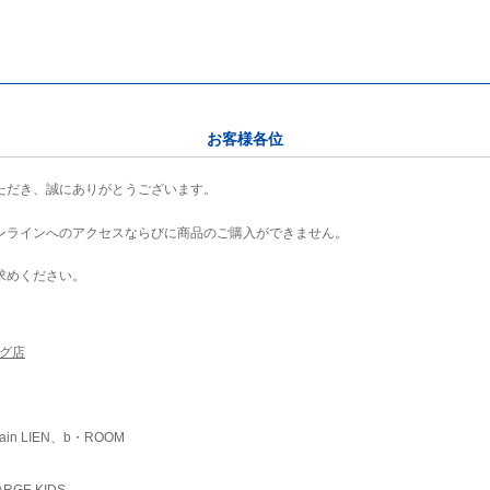
お客様各位
ただき、誠にありがとうございます。
ンラインへのアクセスならびに商品のご購入ができません。
求めください。
ング店
ain LIEN、b・ROOM
RGE KIDS