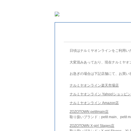
日頃はナルミヤオンラインをご利用い
大変混みあっており、現在ナルミヤオ
お急ぎの場合は下記店舗にて、お買い
ナルミヤオンライン楽天市場店
ナルミヤオンライン Yahoo!ショッピ
ナルミヤオンライン Amazon店
ZOZOTOWN petitmain店
取り扱いブランド：petit main、petit m
ZOZOTOWN X-girl Stages店
取り扱いブランド：X-girl Stages、XLA