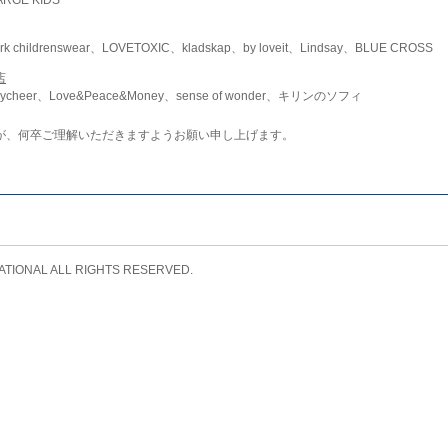
childrenswear、LOVETOXIC、kladskap、by loveit、Lindsay、BLUE CROSS
店
ycheer、Love&Peace&Money、sense of wonder、キリンのソフィ
が、何卒ご理解いただきますようお願い申し上げます。