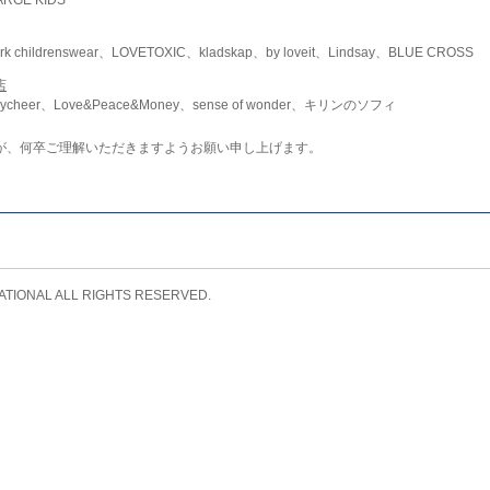
childrenswear、LOVETOXIC、kladskap、by loveit、Lindsay、BLUE CROSS
店
ycheer、Love&Peace&Money、sense of wonder、キリンのソフィ
が、何卒ご理解いただきますようお願い申し上げます。