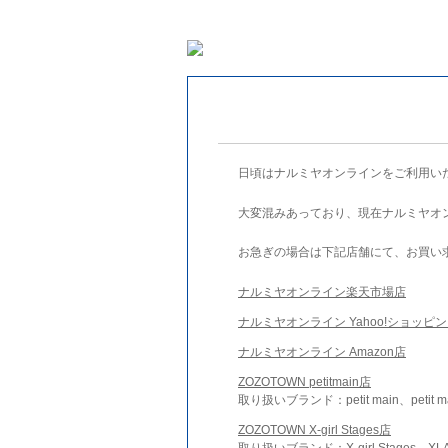
日頃はナルミヤオンラインをご利用い
大変混みあっており、現在ナルミヤオ
お急ぎの場合は下記店舗にて、お買い
ナルミヤオンライン楽天市場店
ナルミヤオンライン Yahoo!ショッピ
ナルミヤオンライン Amazon店
ZOZOTOWN petitmain店
取り扱いブランド：petit main、petit m
ZOZOTOWN X-girl Stages店
取り扱いブランド：X-girl Stages、XLA