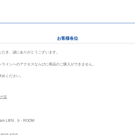
お客様各位
ただき、誠にありがとうございます。
ンラインへのアクセスならびに商品のご購入ができません。
求めください。
ング店
ain LIEN、b・ROOM
RGE KIDS