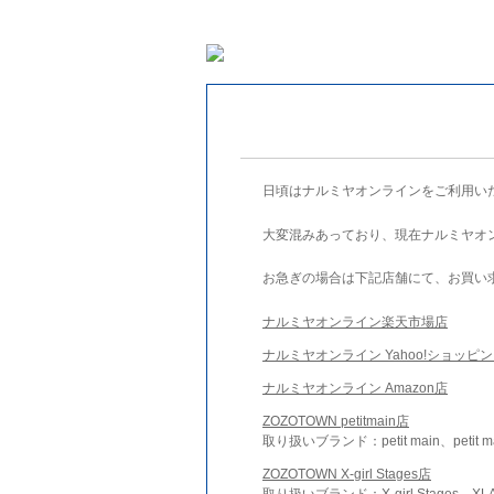
日頃はナルミヤオンラインをご利用い
大変混みあっており、現在ナルミヤオ
お急ぎの場合は下記店舗にて、お買い
ナルミヤオンライン楽天市場店
ナルミヤオンライン Yahoo!ショッピ
ナルミヤオンライン Amazon店
ZOZOTOWN petitmain店
取り扱いブランド：petit main、petit m
ZOZOTOWN X-girl Stages店
取り扱いブランド：X-girl Stages、XLA