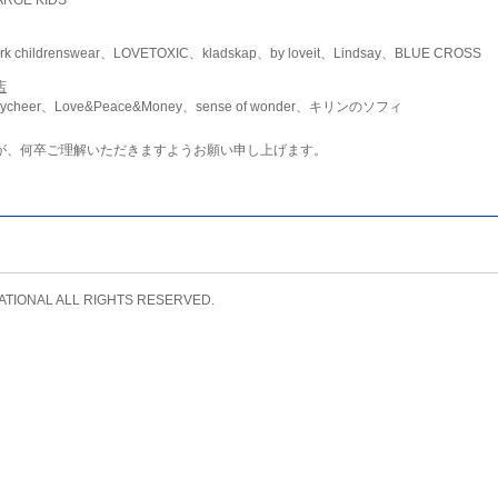
childrenswear、LOVETOXIC、kladskap、by loveit、Lindsay、BLUE CROSS
店
ycheer、Love&Peace&Money、sense of wonder、キリンのソフィ
が、何卒ご理解いただきますようお願い申し上げます。