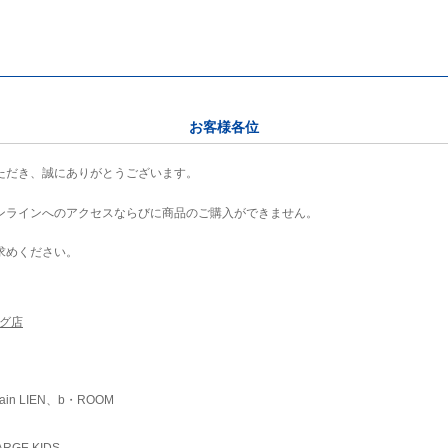
お客様各位
ただき、誠にありがとうございます。
ンラインへのアクセスならびに商品のご購入ができません。
求めください。
ング店
ain LIEN、b・ROOM
RGE KIDS