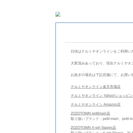
日頃はナルミヤオンラインをご利用い
大変混みあっており、現在ナルミヤオ
お急ぎの場合は下記店舗にて、お買い
ナルミヤオンライン楽天市場店
ナルミヤオンライン Yahoo!ショッピ
ナルミヤオンライン Amazon店
ZOZOTOWN petitmain店
取り扱いブランド：petit main、petit m
ZOZOTOWN X-girl Stages店
取り扱いブランド：X-girl Stages、XLA