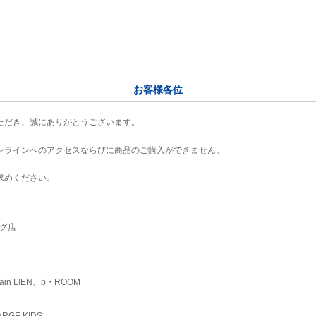
お客様各位
ただき、誠にありがとうございます。
ンラインへのアクセスならびに商品のご購入ができません。
求めください。
ング店
ain LIEN、b・ROOM
RGE KIDS