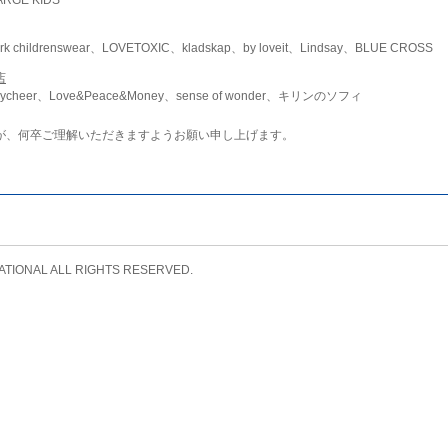
childrenswear、LOVETOXIC、kladskap、by loveit、Lindsay、BLUE CROSS
店
ycheer、Love&Peace&Money、sense of wonder、キリンのソフィ
が、何卒ご理解いただきますようお願い申し上げます。