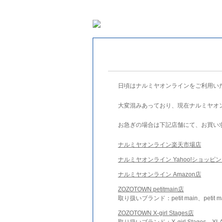
日頃はナルミヤオンラインをご利用い
大変混みあっており、現在ナルミヤオ
お急ぎの場合は下記店舗にて、お買い
ナルミヤオンライン楽天市場店
ナルミヤオンライン Yahoo!ショッピ
ナルミヤオンライン Amazon店
ZOZOTOWN petitmain店
取り扱いブランド：petit main、petit m
ZOZOTOWN X-girl Stages店
取り扱いブランド：X-girl Stages、XLA