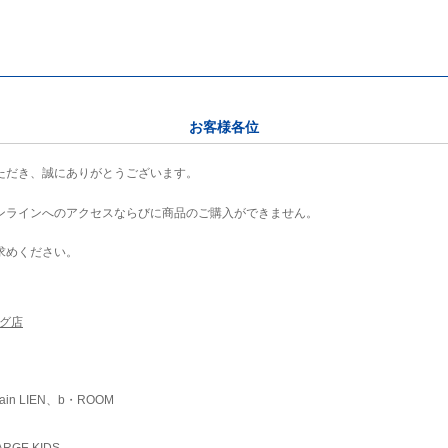
お客様各位
ただき、誠にありがとうございます。
ンラインへのアクセスならびに商品のご購入ができません。
求めください。
ング店
ain LIEN、b・ROOM
RGE KIDS