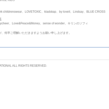
childrenswear、LOVETOXIC、kladskap、by loveit、Lindsay、BLUE CROSS
店
ycheer、Love&Peace&Money、sense of wonder、キリンのソフィ
が、何卒ご理解いただきますようお願い申し上げます。