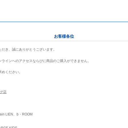
お客様各位
ただき、誠にありがとうございます。
ンラインへのアクセスならびに商品のご購入ができません。
求めください。
ング店
ain LIEN、b・ROOM
RGE KIDS