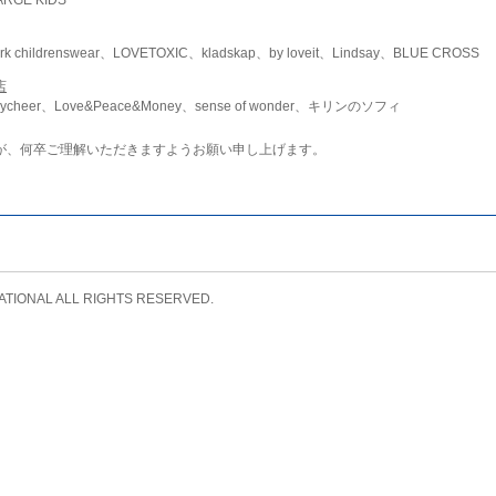
childrenswear、LOVETOXIC、kladskap、by loveit、Lindsay、BLUE CROSS
店
ycheer、Love&Peace&Money、sense of wonder、キリンのソフィ
が、何卒ご理解いただきますようお願い申し上げます。