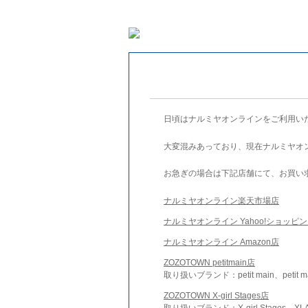
日頃はナルミヤオンラインをご利用い
大変混みあっており、現在ナルミヤオ
お急ぎの場合は下記店舗にて、お買い
ナルミヤオンライン楽天市場店
ナルミヤオンライン Yahoo!ショッピ
ナルミヤオンライン Amazon店
ZOZOTOWN petitmain店
取り扱いブランド：petit main、petit m
ZOZOTOWN X-girl Stages店
取り扱いブランド：X-girl Stages、XLA