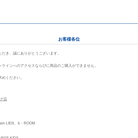
お客様各位
ただき、誠にありがとうございます。
ンラインへのアクセスならびに商品のご購入ができません。
求めください。
ング店
ain LIEN、b・ROOM
RGE KIDS