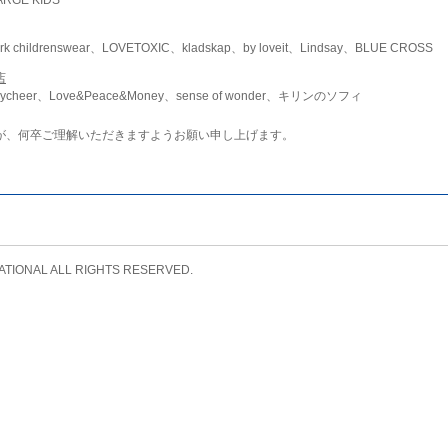
childrenswear、LOVETOXIC、kladskap、by loveit、Lindsay、BLUE CROSS
店
ycheer、Love&Peace&Money、sense of wonder、キリンのソフィ
が、何卒ご理解いただきますようお願い申し上げます。