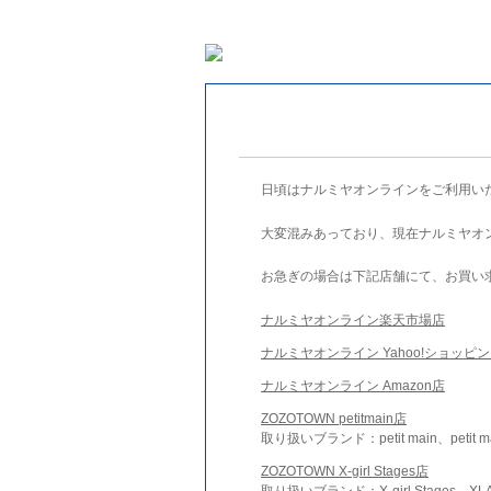
日頃はナルミヤオンラインをご利用い
大変混みあっており、現在ナルミヤオ
お急ぎの場合は下記店舗にて、お買い
ナルミヤオンライン楽天市場店
ナルミヤオンライン Yahoo!ショッピ
ナルミヤオンライン Amazon店
ZOZOTOWN petitmain店
取り扱いブランド：petit main、petit m
ZOZOTOWN X-girl Stages店
取り扱いブランド：X-girl Stages、XLA